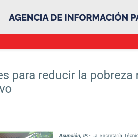
.::Agencia
s para reducir la pobreza 
ivo
IP::.
Asunción, IP.-
La Secretaría Técni