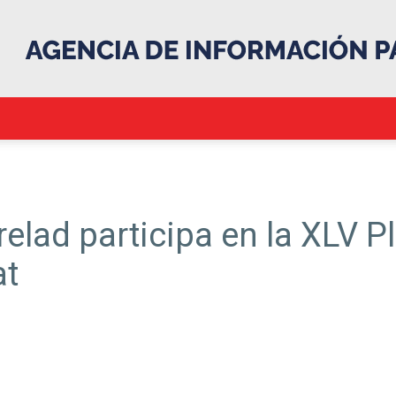
.::Agencia
relad participa en la XLV P
at
IP::.