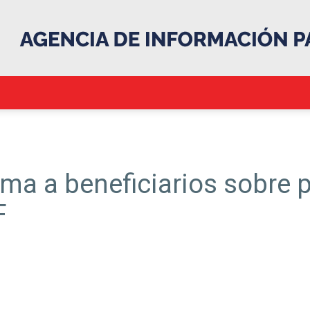
.::Agencia
rma a beneficiarios sobre 
F
IP::.