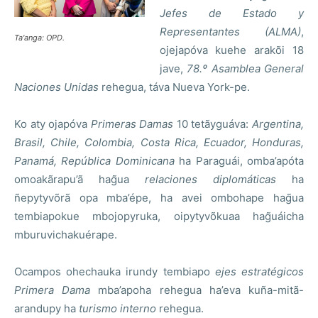
Jefes de Estado y
Representantes (ALMA)
,
Ta'anga: OPD.
ojejapóva kuehe arakõi 18
jave,
78
.
º Asamblea General
Naciones Unidas
rehegua, táva Nueva York-pe.
Ko aty ojapóva
Primeras Damas
10 tetãyguáva:
Argentina,
Brasil, Chile, Colombia, Costa Rica, Ecuador, Honduras,
Panamá, República Dominicana
ha Paraguái, omba’apóta
omoakãrapu’ã hag̃ua
relaciones diplomáticas
ha
ñepytyvõrã opa mba’épe, ha avei ombohape hag̃ua
tembiapokue mbojopyruka, oipytyvõkuaa hag̃uáicha
mburuvichakuérape.
Ocampos ohechauka irundy tembiapo
ejes estratégicos
Primera Dama
mba’apoha rehegua ha’eva kuña-mitã-
arandupy ha
turismo interno
rehegua.