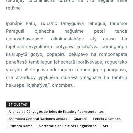
toku’ejey tuichaháicha
turismo
ha viru ñegana ñane
retãme”.
Ipahápe katu,
Turismo
tetãyguáva rehegua, toñemoĩ
Paraguái ojehecha hag̃uáme peteĩ tenda
ojehosehávaramo, oikokuaatahápe aty guasu ha
tojehecha yvyrakuéra ipotypáva ijojaha’ỹva iporãnguépe
ka’arupytũ gotyo, popepirũ pejupávo ha rombohapéta
peneñesẽ tembijegua jehecharã iporãvévape, roguereko
y rayhu añeteguáva ndoroguerekóiramo jepe paraguasu,
ore arandupy ypykuéra mba’áva ymaguare ha tembi’u
hekuépe ijojaha’ỹva,”, omombe’u.
ETIQUETAS
Alianza de Cónyuges de Jefes de Estado y Representantes
Asamblea General Naciones Unidas
Guaraní
Leticia Ocampos
Primera Dama
Secretaría de Políticas Lingüísticas
SPL