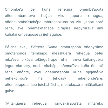
Omombe’u pe kuña rehegua oñemba’apóta
oñemombareteve hag̃ua viru jeporu rehegua,
oñehekombo’etahápe mba’eapokuaa ha viru jeporuporã
rehe, avei oñeme’ẽtahápe pirapire ñepyrũrãva umi
kuñataĩ omba’aposéva ijeheguípe.
Péicha avei
,
Primera Dama
omba’apoha oñepyrũma
omotenonde tembiapo mesakuéra rehegua peteĩ
mba’evai oikóva tetãnguérape rehe, ha’éva kuñanguéra
jeguereko asy, ndaha’eitahápe oñema’ẽva kuña ñemo’ã
rehe añónte, avei oñemba’apóta kuña ojejahéiva
ñehekombo’e ha tekoasy ñehenonde’áre,
oñemba’apotahápe tuichaháicha, mba’ekuaáre mitãkuñami
guive.
“Mitãnguéra rehegua romoakãrapu’ãta mitãreko