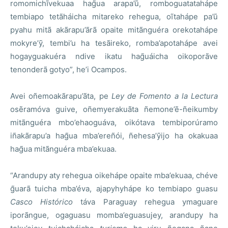
romomichĩvekuaa hag̃ua arapa’ũ, romboguatatahápe
tembiapo tetãháicha mitareko rehegua, oĩtahápe pa’ũ
pyahu mitã akãrapu’ãrã opaite mitãnguéra orekotahápe
mokyre’ỹ, tembi’u ha tesãireko, romba’apotahápe avei
hogayguakuéra ndive ikatu hag̃uáicha oikoporãve
tenonderã gotyo”, he’i Ocampos.
Avei oñemoakãrapu’ãta, pe
Ley de Fomento a la
L
ectura
osẽramóva guive, oñemyerakuãta ñemone’ẽ-ñeikumby
mitãnguéra mbo’ehaoguáva, oikótava tembiporúramo
iñakãrapu’a hag̃ua mba’ereñói, ñehesa’ỹijo ha okakuaa
hag̃ua mitãnguéra mba’ekuaa.
“Arandupy aty rehegua oikehápe opaite mba’ekuaa, chéve
g̃uarã tuicha mba’éva, ajapyhyhápe ko tembiapo guasu
Casco Histórico
táva Paraguay rehegua ymaguare
iporãngue, ogaguasu momba’eguasujey, arandupy ha