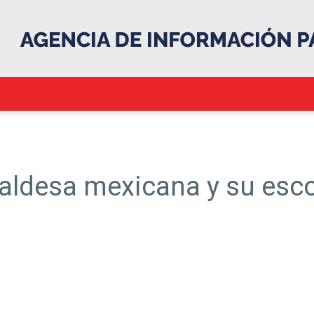
.::Agencia
ldesa mexicana y su escolt
IP::.