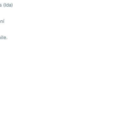
 (Ida)
ní
ile.