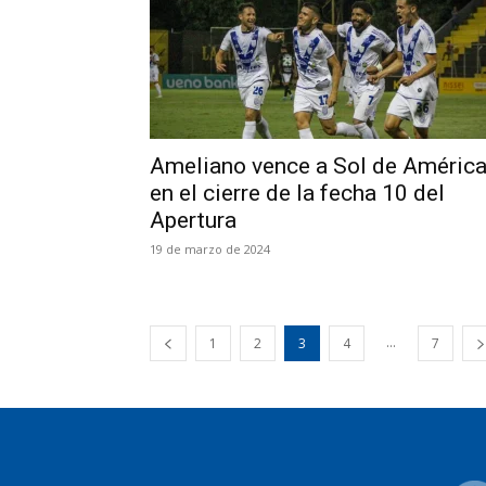
Ameliano vence a Sol de Améric
en el cierre de la fecha 10 del
Apertura
19 de marzo de 2024
...
1
2
3
4
7