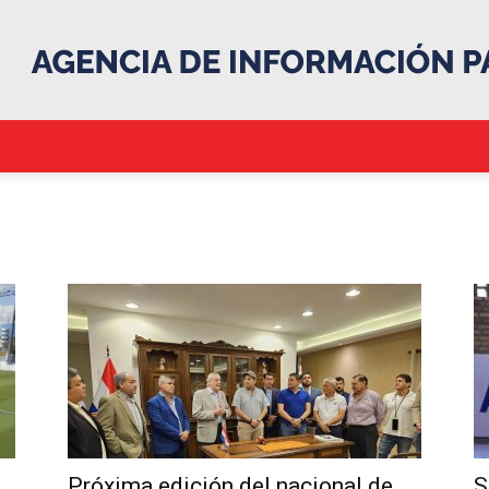
.::Agencia
IP::.
Próxima edición del nacional de
S