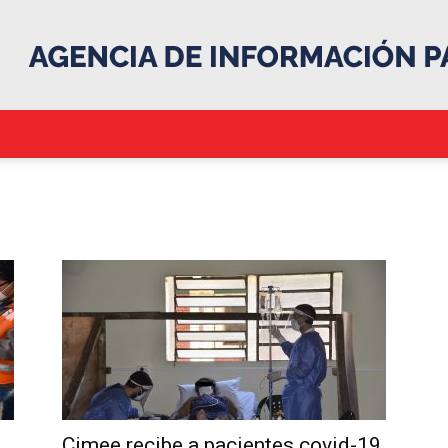
.::Agencia
IP::.
Cimee recibe a pacientes covid-19