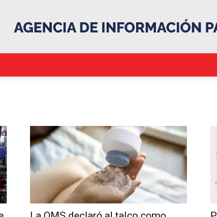
.::Agencia
IP::.
e
La OMS declaró al talco como
P