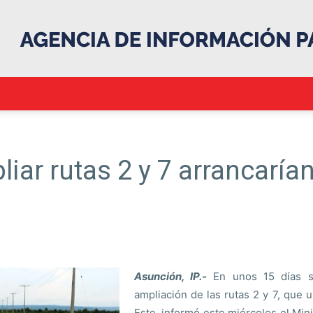
.::Agencia
iar rutas 2 y 7 arrancaría
IP::.
Asunción, IP.-
En unos 15 días se 
ampliación de las rutas 2 y 7, que
Este, informó este miércoles el Mi