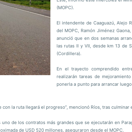
(MOPC).
El intendente de Caaguazú, Alejo R
del MOPC, Ramón Jiménez Gaona, en
anunció que en dos semanas arranca
las rutas II y VII, desde km 13 de
(Cordillera).
En el trayecto comprendido ent
realizarán tareas de mejoramiento
ponerla a punto para arrancar luego 
 con la ruta llegará el progreso”, mencionó Ríos, tras culminar 
es uno de los contratos más grandes que se ejecutarán en Parag
proximada de USD 520 millones, aseguraron desde el MOPC.