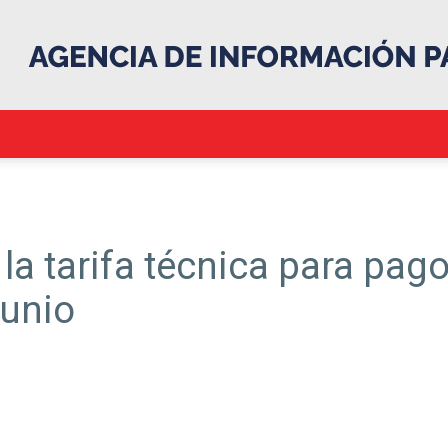
.::Agencia
la tarifa técnica para pag
junio
IP::.