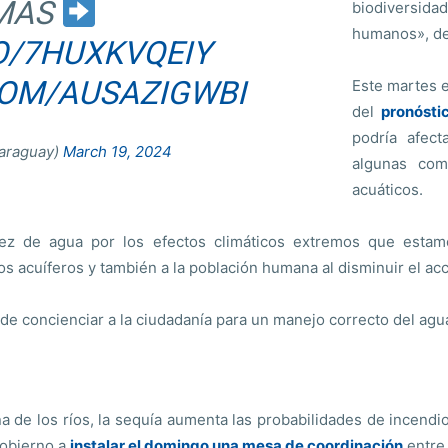
 MÁS
biodiversid
humanos», det
CO/7HUXKVQEIY
COM/AUSAZIGWBI
Este martes 
del
pronósti
podría afect
araguay)
March 19, 2024
algunas com
acuáticos.
z de agua por los efectos climáticos extremos que estamos
os acuíferos y también a la población humana al disminuir el acce
 de concienciar a la ciudadanía para un manejo correcto del agu
a de los ríos, la sequía aumenta las probabilidades de incendi
Gobierno a
instalar el domingo una mesa de coordinación
entre 