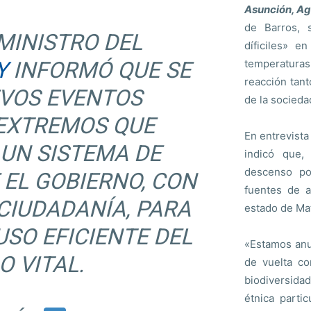
Asunción, Ag
de Barros,
 MINISTRO DEL
díficiles» e
Y
INFORMÓ QUE SE
temperatura
reacción tan
EVOS EVENTOS
de la sociedad
 EXTREMOS QUE
En entrevista
 UN SISTEMA DE
indicó que,
descenso por
 EL GOBIERNO, CON
fuentes de a
 CIUDADANÍA, PARA
estado de Mat
USO EFICIENTE DEL
«Estamos anu
O VITAL.
de vuelta co
biodiversidad
étnica parti