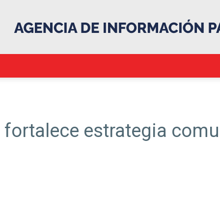
.::Agencia
y fortalece estrategia com
IP::.